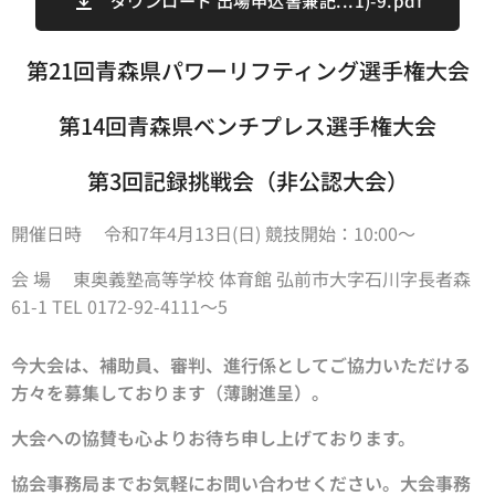
ダウンロード 出場申込書兼記...1)-9.pdf
第21回青森県パワーリフティング選手権大会
第14回青森県ベンチプレス選手権大会
第3回記録挑戦会（非公認大会）
開催日時 令和7年4月13日(日) 競技開始：10:00～
会 場 東奥義塾高等学校 体育館 弘前市大字石川字長者森
61-1 TEL 0172-92-4111～5
今大会は、補助員、審判、進行係としてご協力いただける
方々を募集しております（薄謝進呈）。
大会への協賛も心よりお待ち申し上げております。
協会事務局までお気軽にお問い合わせください。大会事務